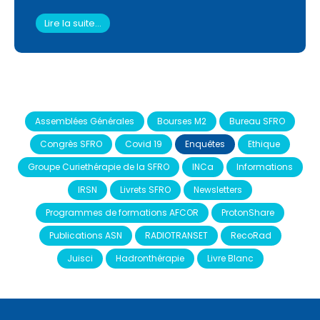
Lire la suite...
Assemblées Générales
Bourses M2
Bureau SFRO
Congrès SFRO
Covid 19
Enquêtes
Ethique
Groupe Curiethérapie de la SFRO
INCa
Informations
IRSN
Livrets SFRO
Newsletters
Programmes de formations AFCOR
ProtonShare
Publications ASN
RADIOTRANSET
RecoRad
Juisci
Hadronthérapie
Livre Blanc