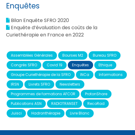
Enquêtes
Bilan Enquête SFRO 2020
Enquête d’évaluation des coûts de la
Curiethérapie en France en 2022
Assemblées Générales
Bourses M2
Bureau SFRO
Congrès SFRO
Covid 19
Enquêtes
Ethique
Groupe Curiethérapie de la SFRO
INCa
Informations
IRSN
Livrets SFRO
Newsletters
Programmes de formations AFCOR
ProtonShare
Publications ASN
RADIOTRANSET
RecoRad
Juisci
Hadronthérapie
Livre Blanc