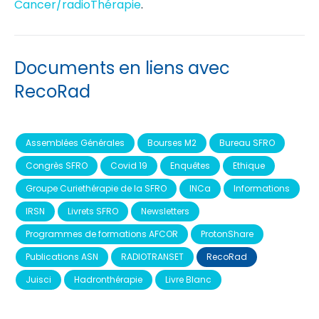
Cancer/radioThérapie
.
Documents en liens avec
RecoRad
Assemblées Générales
Bourses M2
Bureau SFRO
Congrès SFRO
Covid 19
Enquêtes
Ethique
Groupe Curiethérapie de la SFRO
INCa
Informations
IRSN
Livrets SFRO
Newsletters
Programmes de formations AFCOR
ProtonShare
Publications ASN
RADIOTRANSET
RecoRad
Juisci
Hadronthérapie
Livre Blanc