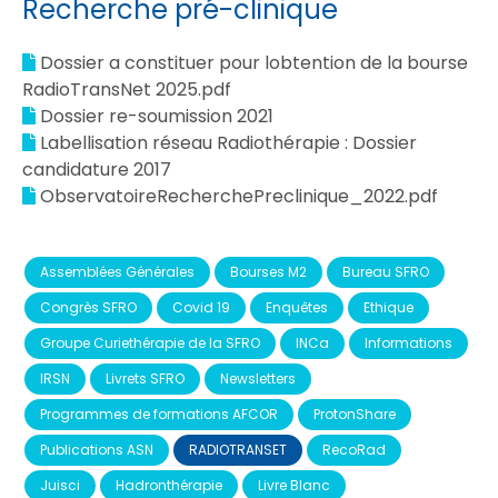
Recherche pré-clinique
Dossier a constituer pour lobtention de la bourse
RadioTransNet 2025.pdf
Dossier re-soumission 2021
Labellisation réseau Radiothérapie : Dossier
candidature 2017
ObservatoireRecherchePreclinique_2022.pdf
Assemblées Générales
Bourses M2
Bureau SFRO
Congrès SFRO
Covid 19
Enquêtes
Ethique
Groupe Curiethérapie de la SFRO
INCa
Informations
IRSN
Livrets SFRO
Newsletters
Programmes de formations AFCOR
ProtonShare
Publications ASN
RADIOTRANSET
RecoRad
Juisci
Hadronthérapie
Livre Blanc