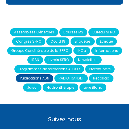
Assemblées Générales
Bourses M2
Bureau SFRO
Congrès SFRO
Covid 19
Enquêtes
Ethique
Groupe Curiethérapie de la SFRO
INCa
Informations
IRSN
Livrets SFRO
Newsletters
Programmes de formations AFCOR
ProtonShare
Publications ASN
RADIOTRANSET
RecoRad
Juisci
Hadronthérapie
Livre Blanc
Suivez nous