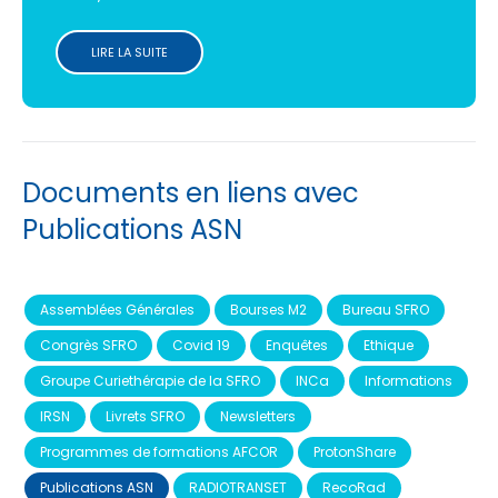
LIRE LA SUITE
Documents en liens avec
Publications ASN
Assemblées Générales
Bourses M2
Bureau SFRO
Congrès SFRO
Covid 19
Enquêtes
Ethique
Groupe Curiethérapie de la SFRO
INCa
Informations
IRSN
Livrets SFRO
Newsletters
Programmes de formations AFCOR
ProtonShare
Publications ASN
RADIOTRANSET
RecoRad