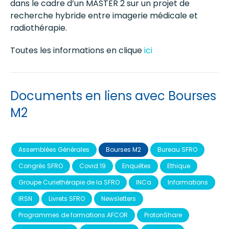
dans le cadre d’un MASTER 2 sur un projet de
recherche hybride entre imagerie médicale et
radiothérapie.
Toutes les informations en clique
ici
Documents en liens avec Bourses
M2
Assemblées Générales
Bourses M2
Bureau SFRO
Congrès SFRO
Covid 19
Enquêtes
Ethique
Groupe Curiethérapie de la SFRO
INCa
Informations
IRSN
Livrets SFRO
Newsletters
Programmes de formations AFCOR
ProtonShare