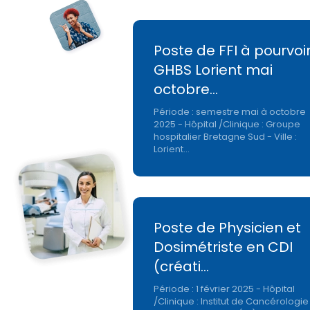
Poste de FFI à pourvoi
GHBS Lorient mai
octobre…
Période : semestre mai à octobre
2025 - Hôpital /Clinique : Groupe
hospitalier Bretagne Sud - Ville :
Lorient…
Poste de Physicien et
Dosimétriste en CDI
(créati…
Période : 1 février 2025 - Hôpital
/Clinique : Institut de Cancérologie