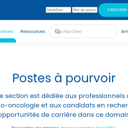
S'IDENTIFIER
onces
Ressources
An
Postes à pourvoir
e section est dédiée aux professionnels 
io-oncologie et aux candidats en reche
opportunités de carrière dans ce domai
Pour poster une annonce,
devenez membre de la SFRO
.