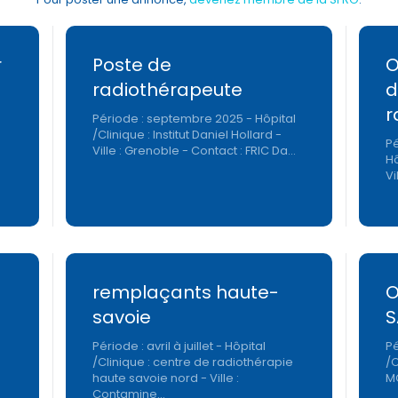
r
Poste de
O
radiothérapeute
d
r
Période : septembre 2025 - Hôpital
/Clinique : Institut Daniel Hollard -
Pé
Ville : Grenoble - Contact : FRIC Da…
Hô
Vi
remplaçants haute-
O
savoie
S
Période : avril à juillet - Hôpital
Pé
/Clinique : centre de radiothérapie
/C
haute savoie nord - Ville :
MO
Contamine…