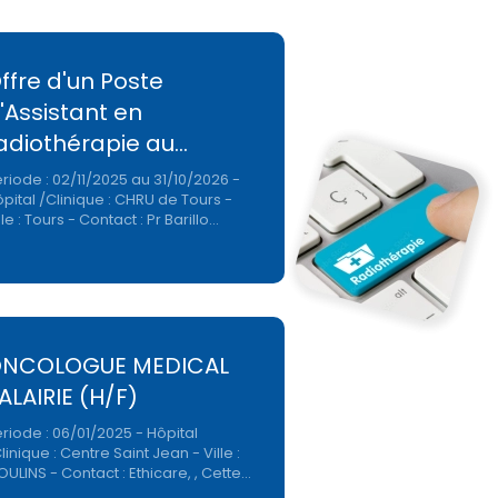
ffre d'un Poste
'Assistant en
adiothérapie au…
riode : 02/11/2025 au 31/10/2026 -
pital /Clinique : CHRU de Tours -
lle : Tours - Contact : Pr Barillo…
NCOLOGUE MEDICAL
ALAIRIE (H/F)
riode : 06/01/2025 - Hôpital
linique : Centre Saint Jean - Ville :
ULINS - Contact : Ethicare, , Cette…